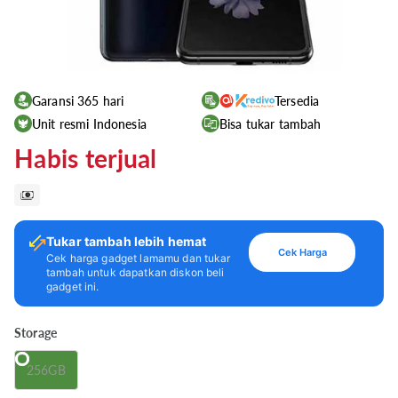
Garansi 365 hari
Tersedia
Unit resmi Indonesia
Bisa tukar tambah
Habis terjual
Tukar tambah lebih hemat
Cek Harga
Cek harga gadget lamamu dan tukar
tambah untuk dapatkan diskon beli
gadget ini.
Storage
256GB