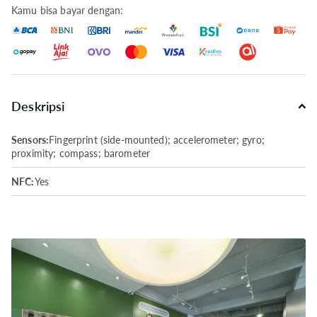
Kamu bisa bayar dengan:
Deskripsi
Sensors:
Fingerprint (side-mounted); accelerometer; gyro;
proximity; compass; barometer
NFC:
Yes
Radio:
No
USB:
USB Type-C 1.0
Charging:
15W wired; 9W wireless; 4.5W reverse wireless
Battery Type:
3300 mAh; non-removable