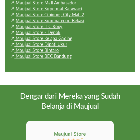
📍
Maujual Store Mall Ambasador
Display Size:
6.7 inches
📍
Maujual Store Supermal Karawaci
📍
Maujual Store Cibinong City Mall 2
Display Type:
Foldable Dynamic AMOLED; HDR10+
📍
Maujual Store Summarecon Bekasi
📍
Maujual Store ITC Roxy
Weight:
183 g
📍
Maujual Store - Depok
📍
Maujual Store Kelapa Gading
Dimension:
Unfolded: 167.3 x 73.6 x 7.2 mm | Folded: 87.4 x 73.6
📍
Maujual Store Dipati Ukur
x 17.3 mm
📍
Maujual Store Bintaro
📍
Maujual Store BEC Bandung
OS:
Android OS
Dengar dari Mereka yang Sudah
Belanja di Maujual
Maujual Store