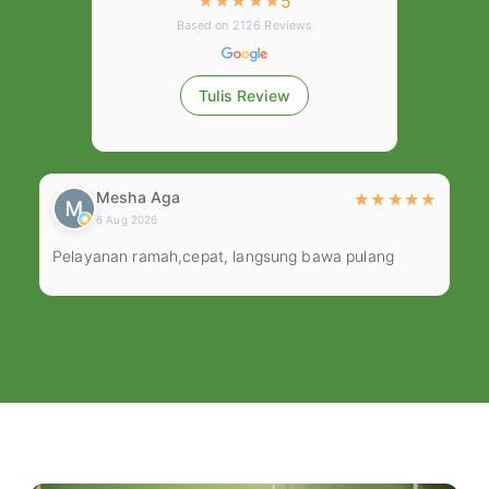
5
★
★
★
★
★
Based on
2126
Reviews
Tulis Review
Mesha Aga
★
★
★
★
★
★
6 Aug 2026
Pelayanan ramah,cepat, langsung bawa pulang