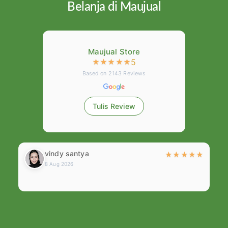
Belanja di Maujual
Maujual Store
5
★
★
★
★
★
Based on
2143
Reviews
Tulis Review
vindy santya
★
★
★
★
★
★
8 Aug 2026