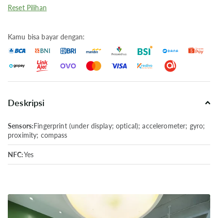
Reset Pilihan
Kamu bisa bayar dengan:
Deskripsi
Sensors:
Fingerprint (under display; optical); accelerometer; gyro;
proximity; compass
NFC:
Yes
Radio:
No
USB:
USB Type-C 2.0
Charging:
80W SuperVOOC