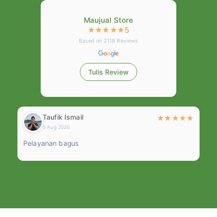
Maujual Store
5
★
★
★
★
★
Based on
2118
Reviews
Tulis Review
Taufik Ismail
★
★
★
★
★
★
5 Aug 2026
Pelayanan bagus