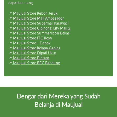
Storage Description:
UFS 2.2
dapatkan uang.
Resolution:
1080 x 2400 pixels (~409 ppi density)
📍
Maujual Store Kebon Jeruk
📍
Maujual Store Mall Ambasador
Display Size:
6.43 inches
📍
Maujual Store Supermal Karawaci
📍
Maujual Store Cibinong City Mall 2
Display Type:
AMOLED; 90Hz; HDR10+; 800 nits (peak)
📍
Maujual Store Summarecon Bekasi
📍
Maujual Store ITC Roxy
Weight:
179 g
📍
Maujual Store - Depok
📍
Maujual Store Kelapa Gading
Dimension:
160.6 x 73.4 x 7.7 mm
📍
Maujual Store Dipati Ukur
📍
Maujual Store Bintaro
OS:
Android OS
📍
Maujual Store BEC Bandung
Dengar dari Mereka yang Sudah
Belanja di Maujual