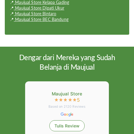
📍
Maujual Store Kelapa Gading
Dimension:
158.2 x 73.2 x 7.5 mm
📍
Maujual Store Dipati Ukur
📍
Maujual Store Bintaro
OS:
Android OS
📍
Maujual Store BEC Bandung
Dengar dari Mereka yang Sudah
Belanja di Maujual
Maujual Store
5
★
★
★
★
★
Based on
2120
Reviews
Tulis Review