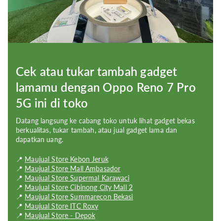
Selfie Camera Definition:
32 MP, f/2.4 (punch-hole)
Bluetooth:
Bluetooth 5.2
Wi-Fi:
Wi-Fi 6
Cek atau tukar tambah gadget
SIM:
Dual Nano-SIM
lamamu dengan Oppo Reno 7 Pro
Chip Options:
MediaTek Dimensity 1200 Max
5G ini di toko
Memory:
8GB;12GB RAM
Datang langsung ke cabang toko untuk lihat gadget bekas
berkualitas, tukar tambah, atau jual gadget lama dan
Storage Description:
UFS 3.1
dapatkan uang.
Resolution:
1080 x 2400 pixels (~402 ppi density)
📍
Maujual Store Kebon Jeruk
📍
Maujual Store Mall Ambasador
Display Size:
6.55 inches
📍
Maujual Store Supermal Karawaci
📍
Maujual Store Cibinong City Mall 2
Display Type:
AMOLED, 90Hz
📍
Maujual Store Summarecon Bekasi
📍
Maujual Store ITC Roxy
Weight:
180 g
📍
Maujual Store - Depok