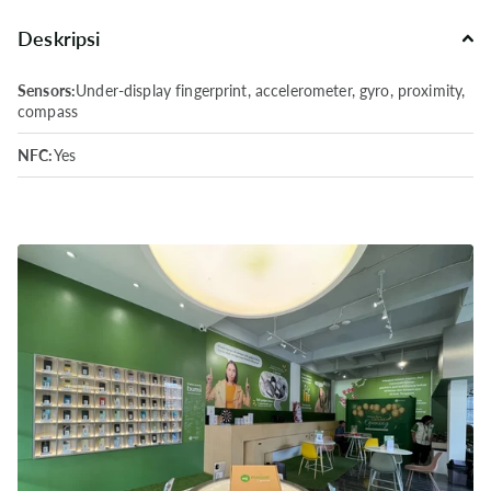
Deskripsi
Sensors:
Under-display fingerprint, accelerometer, gyro, proximity,
compass
NFC:
Yes
Radio:
No
USB:
Type-C 2.0
Charging:
65W wired charging
Battery Type:
Li-Po 4500 mAh non-removable
Speaker:
Stereo speakers
Video:
4K@30fps, 1080p@30/60/120fps
Main Camera:
50 MP, f/1.8 (wide) + 8 MP, f/2.2 (ultrawide) + 2
MP, f/2.4 (macro)