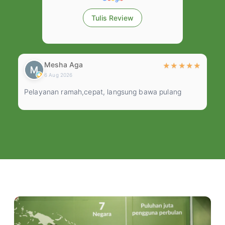
Tulis Review
Mesha Aga
★
★
★
★
★
★
6 Aug 2026
Pelayanan ramah,cepat, langsung bawa pulang