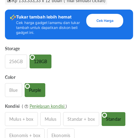
Rp 133.333,33 x 12 bulan (*nilai simulasi cicilan)
Tukar tambah lebih hemat
Cek Harga
Cek harga gadget lamamu dan tukar
tambah untuk dapatkan diskon beli
gadget ini.
Storage
256GB
128GB
Color
Blue
Purple
Kondisi
(
Penjelasan kondisi
)
Mulus + box
Mulus
Standar + box
Standar
Ekonomis + box
Ekonomis