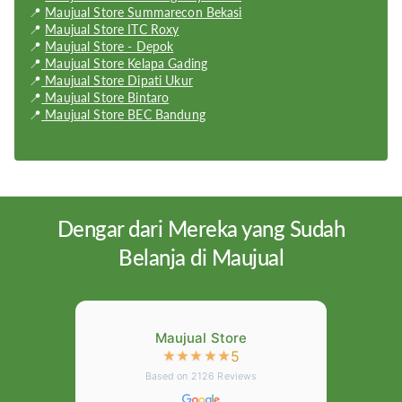
Weight:
186 g
📍
Maujual Store Summarecon Bekasi
📍
Maujual Store ITC Roxy
Dimension:
165.7 x 76 x 7.9 mm
📍
Maujual Store - Depok
📍
Maujual Store Kelapa Gading
OS:
Android OS
📍
Maujual Store Dipati Ukur
📍
Maujual Store Bintaro
📍
Maujual Store BEC Bandung
Dengar dari Mereka yang Sudah
Belanja di Maujual
Maujual Store
5
★
★
★
★
★
Based on
2126
Reviews