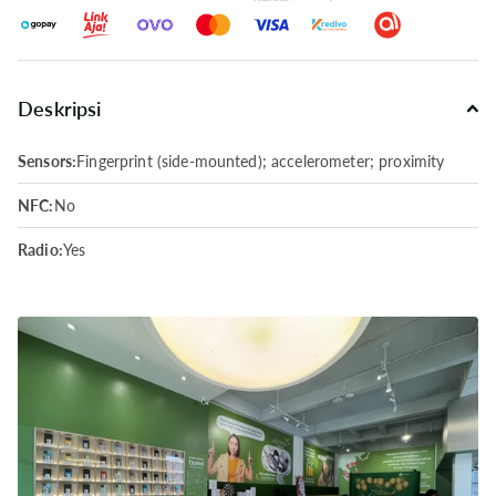
Deskripsi
Sensors:
Fingerprint (side-mounted); accelerometer; proximity
NFC:
No
Radio:
Yes
USB:
USB Type-C 2.0
Charging:
33W wired; 50% in 30 min
Battery Type:
Li-Po 5000 mAh; non-removable
Speaker:
Mono speaker
Video:
1080p@30fps