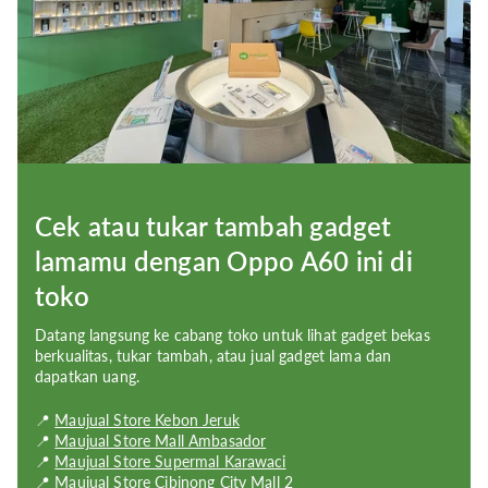
Main Camera:
50 MP (wide) + 2 MP (depth)
Selfie Camera Definition:
8 MP; f/2.0 (wide)
Bluetooth:
Bluetooth 5.2
Wi-Fi:
Wi-Fi 802.11 a/b/g/n/ac
SIM:
Dual SIM (Nano-SIM; dual stand-by)
Cek atau tukar tambah gadget
Chip Options:
Qualcomm Snapdragon 695 5G (6 nm)
lamamu dengan Oppo A60 ini di
Memory:
6GB;8GB RAM
toko
Storage Description:
UFS 2.1
Datang langsung ke cabang toko untuk lihat gadget bekas
berkualitas, tukar tambah, atau jual gadget lama dan
Resolution:
1080 x 2400 pixels (~395 ppi density)
dapatkan uang.
Display Size:
6.67 inches
📍
Maujual Store Kebon Jeruk
📍
Maujual Store Mall Ambasador
Display Type:
IPS LCD; 90Hz
📍
Maujual Store Supermal Karawaci
📍
Maujual Store Cibinong City Mall 2