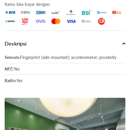
Kamu bisa bayar dengan:
Deskripsi
Sensors:
Fingerprint (side-mounted); accelerometer; proximity
NFC:
No
Radio:
Yes
USB:
USB Type-C 2.0
Charging:
18W wired
Battery Type:
5000 mAh; non-removable
Speaker:
Mono Speaker