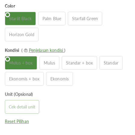
Color
Starlit Black
Palm Blue
Starfall Green
Horizon Gold
Kondisi
(
Penjelasan kondisi
)
Mulus + box
Mulus
Standar + box
Standar
Ekonomis + box
Ekonomis
Unit (Opsional)
Cek detail unit
Reset Pilihan