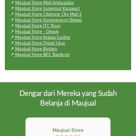
📍
Maujual Store Mall Ambasador
Display Type:
IPS LCD
📍
Maujual Store Supermal Karawaci
📍
Maujual Store Cibinong City Mall 2
Weight:
196 g
📍
Maujual Store Summarecon Bekasi
📍
Maujual Store ITC Roxy
Dimension:
168.6 x 76.6 x 8.3 mm
📍
Maujual Store - Depok
📍
Maujual Store Kelapa Gading
OS:
Android OS
📍
Maujual Store Dipati Ukur
📍
Maujual Store Bintaro
📍
Maujual Store BEC Bandung
Dengar dari Mereka yang Sudah
Belanja di Maujual
Maujual Store