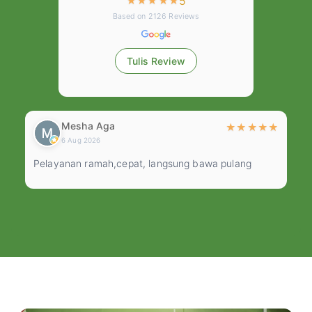
5
★
★
★
★
★
Based on
2126
Reviews
Tulis Review
Mesha Aga
★
★
★
★
★
★
6 Aug 2026
Pelayanan ramah,cepat, langsung bawa pulang