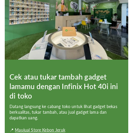
Video:
1080p@30fps
Main Camera:
Dual: 50 MP (wide) + QVGA
Selfie Camera Definition:
8 MP; f/2.0; (wide)
Bluetooth:
Bluetooth 5.0
Wi-Fi:
Wi-Fi 802.11 a/b/g/n
SIM:
Dual SIM (Nano-SIM; dual stand-by)
Cek atau tukar tambah gadget
Chip Options:
Unisoc T606 (12 nm)
lamamu dengan Infinix Hot 40i ini
Memory:
4GB RAM
di toko
Storage Description:
eMMC 5.1
Datang langsung ke cabang toko untuk lihat gadget bekas
berkualitas, tukar tambah, atau jual gadget lama dan
Resolution:
720 x 1612 pixels (~267 ppi density)
dapatkan uang.
Display Size:
6.6 inches
📍
Maujual Store Kebon Jeruk