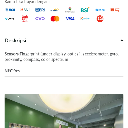
Kamu bisa bayar dengan:
Deskripsi
Sensors:
Fingerprint (under display, optical), accelerometer, gyro,
proximity, compass, color spectrum
NFC:
Yes
Radio:
No
USB:
USB Type-C 3.1
Charging:
40W wired, 70% in 30 min (advertised) | 15W wireless
|2.5W reverse wireless
Battery Type:
Li-Po 4200 mAh, non-removable