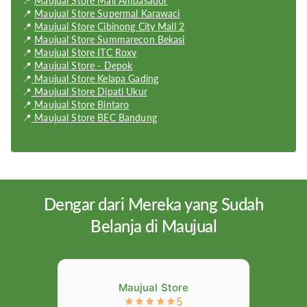
📍
Maujual Store Mall Ambasador
Memory:
6GB;8GB RAM
📍
Maujual Store Supermal Karawaci
📍
Maujual Store Cibinong City Mall 2
Storage Description:
UFS 2.1
📍
Maujual Store Summarecon Bekasi
📍
Maujual Store ITC Roxy
Resolution:
1080 x 2340 pixels, 19.5:9 ratio (~398 ppi density)
📍
Maujual Store - Depok
📍
Maujual Store Kelapa Gading
Display Size:
6.47 inches, 102.8 cm2 (~88.6% screen-to-body
📍
Maujual Store Dipati Ukur
ratio)
📍
Maujual Store Bintaro
📍
Maujual Store BEC Bandung
Display Type:
OLED, HDR10
Weight:
192 g
Dimension:
158 x 73.4 x 8.4 mm (6.22 x 2.89 x 0.33 in)
Dengar dari Mereka yang Sudah
OS:
Android 9 (upgradable to EMUI 12, no Google Services)
Belanja di Maujual
Maujual Store
5
★
★
★
★
★