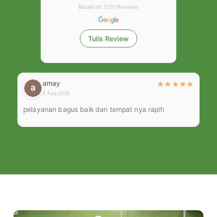
Based on
2120
Reviews
Tulis Review
amay
★
★
★
★
★
★
5 Aug 2026
pelayanan bagus baik dan tempat nya rapih
Pe
c