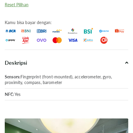
Reset Pilihan
Kamu bisa bayar dengan:
Deskripsi
Sensors:
Fingerprint (front-mounted), accelerometer, gyro,
proximity, compass, barometer
NFC:
Yes
Radio:
No
USB:
Lightning, USB 2.0
Fast Charging Capability:
No