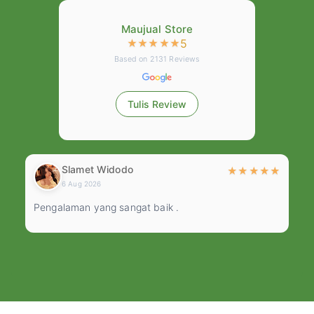
Maujual Store
5
★
★
★
★
★
Based on
2131
Reviews
Tulis Review
Slamet Widodo
★
★
★
★
★
★
6 Aug 2026
Pengalaman yang sangat baik .