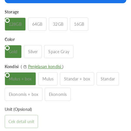
Storage
128GB
64GB
32GB
16GB
Color
Gold
Silver
Space Gray
Kondisi
(
Penjelasan kondisi
)
Mulus + box
Mulus
Standar + box
Standar
Ekonomis + box
Ekonomis
Unit (Opsional)
Cek detail unit