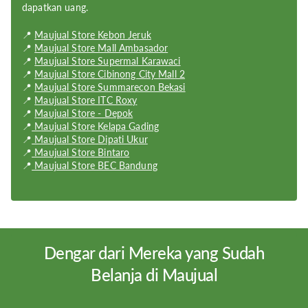
dapatkan uang.
Chips:
Apple A8 (20 nm
📍
Maujual Store Kebon Jeruk
Memory:
1GB
📍
Maujual Store Mall Ambasador
📍
Maujual Store Supermal Karawaci
Capacity:
128GB;64GB;16GB;32GB
📍
Maujual Store Cibinong City Mall 2
📍
Maujual Store Summarecon Bekasi
Resolution:
750 x 1334 pixels
📍
Maujual Store ITC Roxy
📍
Maujual Store - Depok
Display Size:
4.7 inch
📍
Maujual Store Kelapa Gading
📍
Maujual Store Dipati Ukur
Display Type:
IPS LCD
📍
Maujual Store Bintaro
📍
Maujual Store BEC Bandung
Weight:
129g
Screen Size:
138.1 x 67 x 6.9 mm (5.44 x 2.64 x 0.27 in)
Manufacturer Part Number.:
A1549, A1586
Dengar dari Mereka yang Sudah
Maximum OS Supported:
iOS 12
Belanja di Maujual
OS:
iOS 8