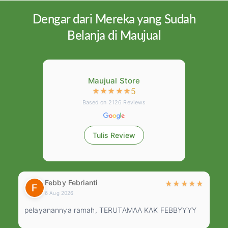
Dengar dari Mereka yang Sudah
Belanja di Maujual
Maujual Store
5
★
★
★
★
★
Based on
2126
Reviews
Tulis Review
Febby Febrianti
★
★
★
★
★
★
6 Aug 2026
pelayanannya ramah, TERUTAMAA KAK FEBBYYYY
M